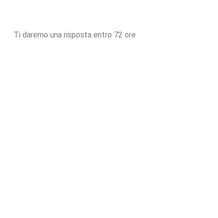
Ti daremo una risposta entro 72 ore
ISCRIVITI ALLA NOSTRA NEWSLETTER
Riceverai consigli, suggerimenti, best practices e tanti
altri contenuti di valore che ti permetteranno di imparare
sempre nuove tips da applicare al tuo business!
Iscriviti Ora