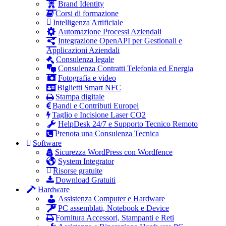
Brand Identity
Corsi di formazione
Intelligenza Artificiale
Automazione Processi Aziendali
Integrazione OpenAPI per Gestionali e
Applicazioni Aziendali
Consulenza legale
Consulenza Contratti Telefonia ed Energia
Fotografia e video
Biglietti Smart NFC
Stampa digitale
Bandi e Contributi Europei
Taglio e Incisione Laser CO2
HelpDesk 24/7 e Supporto Tecnico Remoto
Prenota una Consulenza Tecnica
Software
Sicurezza WordPress con Wordfence
System Integrator
Risorse gratuite
Download Gratuiti
Hardware
Assistenza Computer e Hardware
PC assemblati, Notebook e Device
Fornitura Accessori, Stampanti e Reti