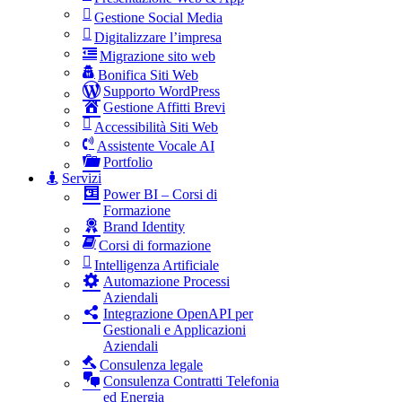
Gestione Social Media
Digitalizzare l’impresa
Migrazione sito web
Bonifica Siti Web
Supporto WordPress
Gestione Affitti Brevi
Accessibilità Siti Web
Assistente Vocale AI
Portfolio
Servizi
Power BI – Corsi di
Formazione
Brand Identity
Corsi di formazione
Intelligenza Artificiale
Automazione Processi
Aziendali
Integrazione OpenAPI per
Gestionali e Applicazioni
Aziendali
Consulenza legale
Consulenza Contratti Telefonia
ed Energia