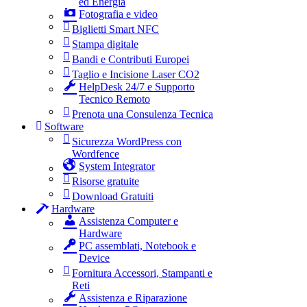
ed Energia
Fotografia e video
Biglietti Smart NFC
Stampa digitale
Bandi e Contributi Europei
Taglio e Incisione Laser CO2
HelpDesk 24/7 e Supporto
Tecnico Remoto
Prenota una Consulenza Tecnica
Software
Sicurezza WordPress con
Wordfence
System Integrator
Risorse gratuite
Download Gratuiti
Hardware
Assistenza Computer e
Hardware
PC assemblati, Notebook e
Device
Fornitura Accessori, Stampanti e
Reti
Assistenza e Riparazione