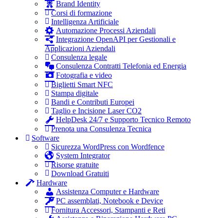
Brand Identity
Corsi di formazione
Intelligenza Artificiale
Automazione Processi Aziendali
Integrazione OpenAPI per Gestionali e
Applicazioni Aziendali
Consulenza legale
Consulenza Contratti Telefonia ed Energia
Fotografia e video
Biglietti Smart NFC
Stampa digitale
Bandi e Contributi Europei
Taglio e Incisione Laser CO2
HelpDesk 24/7 e Supporto Tecnico Remoto
Prenota una Consulenza Tecnica
Software
Sicurezza WordPress con Wordfence
System Integrator
Risorse gratuite
Download Gratuiti
Hardware
Assistenza Computer e Hardware
PC assemblati, Notebook e Device
Fornitura Accessori, Stampanti e Reti