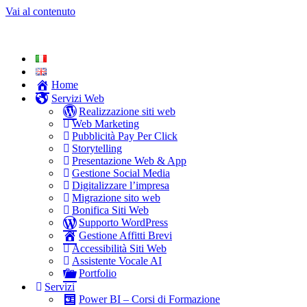
Vai al contenuto
Home
Servizi Web
Realizzazione siti web
Web Marketing
Pubblicità Pay Per Click
Storytelling
Presentazione Web & App
Gestione Social Media
Digitalizzare l’impresa
Migrazione sito web
Bonifica Siti Web
Supporto WordPress
Gestione Affitti Brevi
Accessibilità Siti Web
Assistente Vocale AI
Portfolio
Servizi
Power BI – Corsi di Formazione