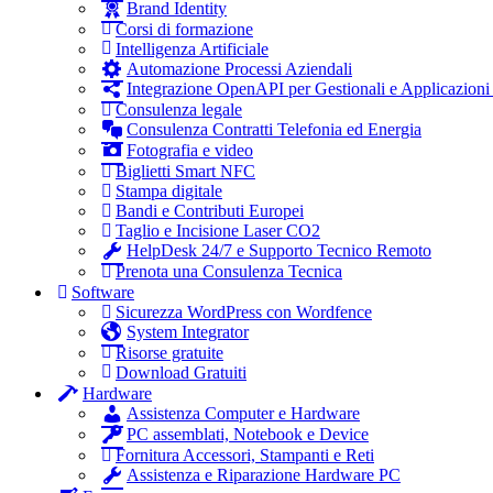
Brand Identity
Corsi di formazione
Intelligenza Artificiale
Automazione Processi Aziendali
Integrazione OpenAPI per Gestionali e Applicazioni
Consulenza legale
Consulenza Contratti Telefonia ed Energia
Fotografia e video
Biglietti Smart NFC
Stampa digitale
Bandi e Contributi Europei
Taglio e Incisione Laser CO2
HelpDesk 24/7 e Supporto Tecnico Remoto
Prenota una Consulenza Tecnica
Software
Sicurezza WordPress con Wordfence
System Integrator
Risorse gratuite
Download Gratuiti
Hardware
Assistenza Computer e Hardware
PC assemblati, Notebook e Device
Fornitura Accessori, Stampanti e Reti
Assistenza e Riparazione Hardware PC