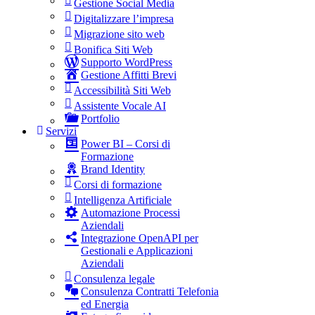
Gestione Social Media
Digitalizzare l’impresa
Migrazione sito web
Bonifica Siti Web
Supporto WordPress
Gestione Affitti Brevi
Accessibilità Siti Web
Assistente Vocale AI
Portfolio
Servizi
Power BI – Corsi di
Formazione
Brand Identity
Corsi di formazione
Intelligenza Artificiale
Automazione Processi
Aziendali
Integrazione OpenAPI per
Gestionali e Applicazioni
Aziendali
Consulenza legale
Consulenza Contratti Telefonia
ed Energia