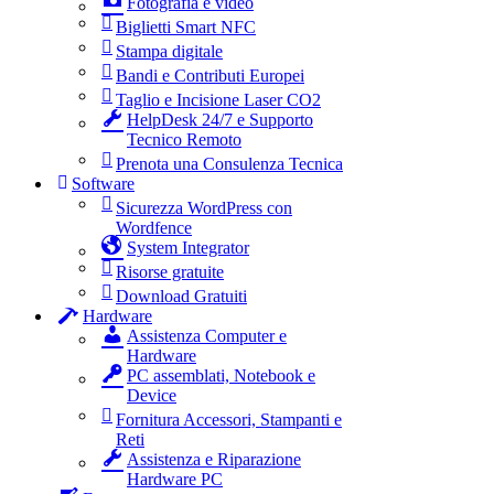
Fotografia e video
Biglietti Smart NFC
Stampa digitale
Bandi e Contributi Europei
Taglio e Incisione Laser CO2
HelpDesk 24/7 e Supporto
Tecnico Remoto
Prenota una Consulenza Tecnica
Software
Sicurezza WordPress con
Wordfence
System Integrator
Risorse gratuite
Download Gratuiti
Hardware
Assistenza Computer e
Hardware
PC assemblati, Notebook e
Device
Fornitura Accessori, Stampanti e
Reti
Assistenza e Riparazione
Hardware PC