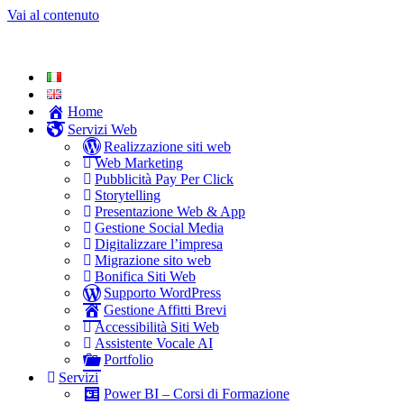
Vai al contenuto
Home
Servizi Web
Realizzazione siti web
Web Marketing
Pubblicità Pay Per Click
Storytelling
Presentazione Web & App
Gestione Social Media
Digitalizzare l’impresa
Migrazione sito web
Bonifica Siti Web
Supporto WordPress
Gestione Affitti Brevi
Accessibilità Siti Web
Assistente Vocale AI
Portfolio
Servizi
Power BI – Corsi di Formazione