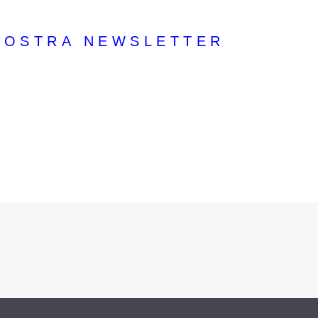
 NOSTRA NEWSLETTER
e tanti altri contenuti di valore che ti permetteranno 
ps da applicare al tuo business!
criviti Ora