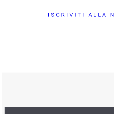
ISCRIVITI ALLA
Riceverai consigli, suggerimenti, best practices 
imparare sempre nuove ti
Is