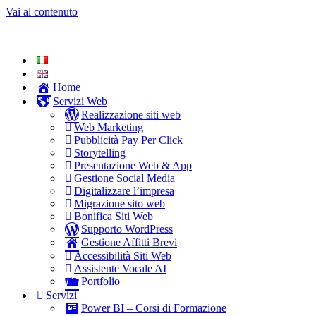
Vai al contenuto
Home
Servizi Web
Realizzazione siti web
Web Marketing
Pubblicità Pay Per Click
Storytelling
Presentazione Web & App
Gestione Social Media
Digitalizzare l’impresa
Migrazione sito web
Bonifica Siti Web
Supporto WordPress
Gestione Affitti Brevi
Accessibilità Siti Web
Assistente Vocale AI
Portfolio
Servizi
Power BI – Corsi di Formazione