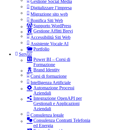
Gestione Social Media
Digitalizzare l’impresa
Migrazione sito web
Bonifica Siti Web
Supporto WordPress
Gestione Affitti Brevi
Accessibilità Siti Web
Assistente Vocale AI
Portfolio
Servizi
Power BI – Corsi di
Formazione
Brand Identity
Corsi di formazione
Intelligenza Artificiale
Automazione Processi
Aziendali
Integrazione OpenAPI per
Gestionali e Applicazioni
Aziendali
Consulenza legale
Consulenza Contratti Telefonia
ed Energia