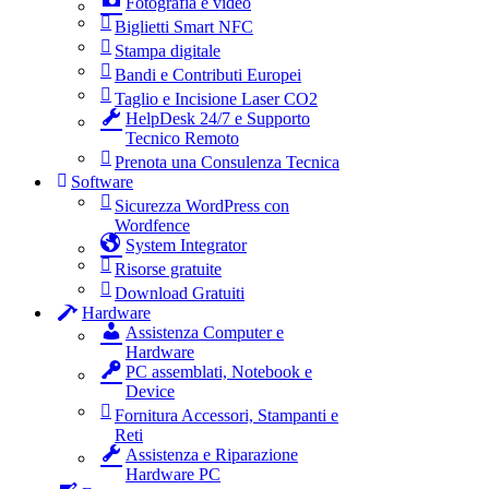
Fotografia e video
Biglietti Smart NFC
Stampa digitale
Bandi e Contributi Europei
Taglio e Incisione Laser CO2
HelpDesk 24/7 e Supporto
Tecnico Remoto
Prenota una Consulenza Tecnica
Software
Sicurezza WordPress con
Wordfence
System Integrator
Risorse gratuite
Download Gratuiti
Hardware
Assistenza Computer e
Hardware
PC assemblati, Notebook e
Device
Fornitura Accessori, Stampanti e
Reti
Assistenza e Riparazione
Hardware PC