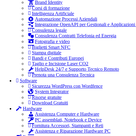
Brand Identity
Corsi di formazione
Intelligenza Artificiale
Automazione Processi Aziendali
Integrazione OpenAPI per Gestionali e Applicazioni
Consulenza legale
Consulenza Contratti Telefonia ed Energia
Fotografia e video
Biglietti Smart NFC
Stampa digitale
Bandi e Contributi Europei
Taglio e Incisione Laser CO2
HelpDesk 24/7 e Supporto Tecnico Remoto
Prenota una Consulenza Tecnica
Software
Sicurezza WordPress con Wordfence
System Integrator
Risorse gratuite
Download Gratuiti
Hardware
Assistenza Computer e Hardware
PC assemblati, Notebook e Device
Fornitura Accessori, Stampanti e Reti
Assistenza e Riparazione Hardware PC