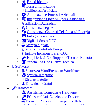
Brand Identity
Corsi di formazione
Intelligenza Artificiale
Automazione Processi Aziendali
Integrazione OpenAPI per Gestionali e
Applicazioni Aziendali
Consulenza legale
Consulenza Contratti Telefonia ed Energia
Fotografia e video
Biglietti Smart NFC
Stampa digitale
Bandi e Contributi Europei
Taglio e Incisione Laser CO2
HelpDesk 24/7 e Supporto Tecnico Remoto
Prenota una Consulenza Tecnica
Software
Sicurezza WordPress con Wordfence
System Integrator
Risorse gratuite
Download Gratuiti
Hardware
Assistenza Computer e Hardware
PC assemblati, Notebook e Device
Fornitura Accessori, Stampanti e Reti