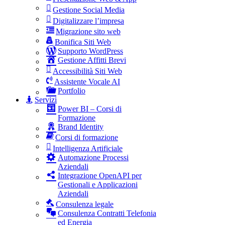
Gestione Social Media
Digitalizzare l’impresa
Migrazione sito web
Bonifica Siti Web
Supporto WordPress
Gestione Affitti Brevi
Accessibilità Siti Web
Assistente Vocale AI
Portfolio
Servizi
Power BI – Corsi di
Formazione
Brand Identity
Corsi di formazione
Intelligenza Artificiale
Automazione Processi
Aziendali
Integrazione OpenAPI per
Gestionali e Applicazioni
Aziendali
Consulenza legale
Consulenza Contratti Telefonia
ed Energia