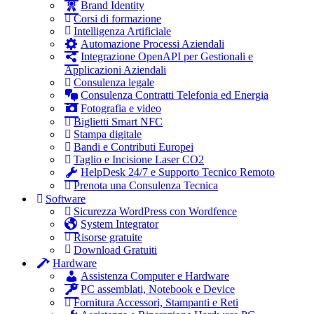
Brand Identity
Corsi di formazione
Intelligenza Artificiale
Automazione Processi Aziendali
Integrazione OpenAPI per Gestionali e
Applicazioni Aziendali
Consulenza legale
Consulenza Contratti Telefonia ed Energia
Fotografia e video
Biglietti Smart NFC
Stampa digitale
Bandi e Contributi Europei
Taglio e Incisione Laser CO2
HelpDesk 24/7 e Supporto Tecnico Remoto
Prenota una Consulenza Tecnica
Software
Sicurezza WordPress con Wordfence
System Integrator
Risorse gratuite
Download Gratuiti
Hardware
Assistenza Computer e Hardware
PC assemblati, Notebook e Device
Fornitura Accessori, Stampanti e Reti