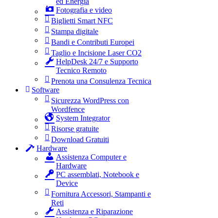
ed Energia
Fotografia e video
Biglietti Smart NFC
Stampa digitale
Bandi e Contributi Europei
Taglio e Incisione Laser CO2
HelpDesk 24/7 e Supporto
Tecnico Remoto
Prenota una Consulenza Tecnica
Software
Sicurezza WordPress con
Wordfence
System Integrator
Risorse gratuite
Download Gratuiti
Hardware
Assistenza Computer e
Hardware
PC assemblati, Notebook e
Device
Fornitura Accessori, Stampanti e
Reti
Assistenza e Riparazione