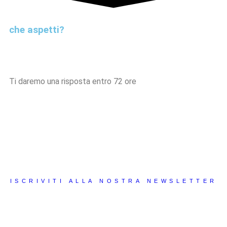
che aspetti?
Ti daremo una risposta entro 72 ore
ISCRIVITI ALLA NOSTRA NEWSLETTER
Riceverai consigli, suggerimenti, best practices e tanti
altri contenuti di valore che ti permetteranno di imparare
sempre nuove tips da applicare al tuo business!