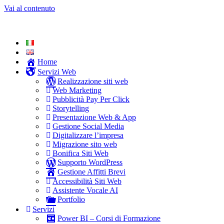
Vai al contenuto
Home
Servizi Web
Realizzazione siti web
Web Marketing
Pubblicità Pay Per Click
Storytelling
Presentazione Web & App
Gestione Social Media
Digitalizzare l’impresa
Migrazione sito web
Bonifica Siti Web
Supporto WordPress
Gestione Affitti Brevi
Accessibilità Siti Web
Assistente Vocale AI
Portfolio
Servizi
Power BI – Corsi di Formazione