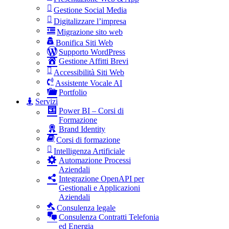
Gestione Social Media
Digitalizzare l’impresa
Migrazione sito web
Bonifica Siti Web
Supporto WordPress
Gestione Affitti Brevi
Accessibilità Siti Web
Assistente Vocale AI
Portfolio
Servizi
Power BI – Corsi di
Formazione
Brand Identity
Corsi di formazione
Intelligenza Artificiale
Automazione Processi
Aziendali
Integrazione OpenAPI per
Gestionali e Applicazioni
Aziendali
Consulenza legale
Consulenza Contratti Telefonia
ed Energia