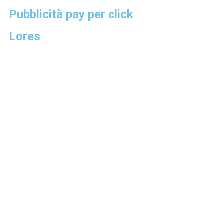
Pubblicità pay per click
Lores
ISCRIVITI ALLA NOSTRA NEWSLETTER
Riceverai consigli, suggerimenti, best practices e tanti
altri contenuti di valore che ti permetteranno di imparare
sempre nuove tips da applicare al tuo business!
Iscriviti Ora