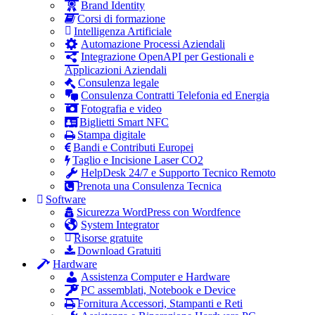
Brand Identity
Corsi di formazione
Intelligenza Artificiale
Automazione Processi Aziendali
Integrazione OpenAPI per Gestionali e
Applicazioni Aziendali
Consulenza legale
Consulenza Contratti Telefonia ed Energia
Fotografia e video
Biglietti Smart NFC
Stampa digitale
Bandi e Contributi Europei
Taglio e Incisione Laser CO2
HelpDesk 24/7 e Supporto Tecnico Remoto
Prenota una Consulenza Tecnica
Software
Sicurezza WordPress con Wordfence
System Integrator
Risorse gratuite
Download Gratuiti
Hardware
Assistenza Computer e Hardware
PC assemblati, Notebook e Device
Fornitura Accessori, Stampanti e Reti