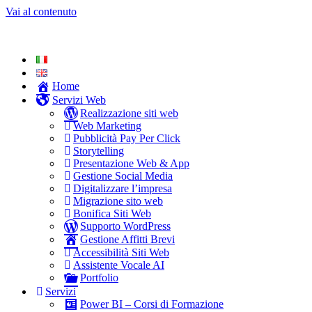
Vai al contenuto
Home
Servizi Web
Realizzazione siti web
Web Marketing
Pubblicità Pay Per Click
Storytelling
Presentazione Web & App
Gestione Social Media
Digitalizzare l’impresa
Migrazione sito web
Bonifica Siti Web
Supporto WordPress
Gestione Affitti Brevi
Accessibilità Siti Web
Assistente Vocale AI
Portfolio
Servizi
Power BI – Corsi di Formazione