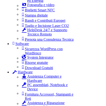
ed Energia
Fotografia e video
Biglietti Smart NFC
Stampa digitale
Bandi e Contributi Europei
Taglio e Incisione Laser CO2
HelpDesk 24/7 e Supporto
Tecnico Remoto
Prenota una Consulenza Tecnica
Software
Sicurezza WordPress con
Wordfence
System Integrator
Risorse gratuite
Download Gratuiti
Hardware
Assistenza Computer e
Hardware
PC assemblati, Notebook e
Device
Fornitura Accessori, Stampanti e
Reti
Assistenza e Riparazione