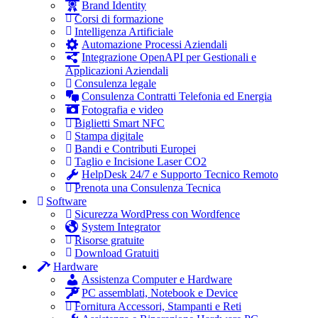
Brand Identity
Corsi di formazione
Intelligenza Artificiale
Automazione Processi Aziendali
Integrazione OpenAPI per Gestionali e
Applicazioni Aziendali
Consulenza legale
Consulenza Contratti Telefonia ed Energia
Fotografia e video
Biglietti Smart NFC
Stampa digitale
Bandi e Contributi Europei
Taglio e Incisione Laser CO2
HelpDesk 24/7 e Supporto Tecnico Remoto
Prenota una Consulenza Tecnica
Software
Sicurezza WordPress con Wordfence
System Integrator
Risorse gratuite
Download Gratuiti
Hardware
Assistenza Computer e Hardware
PC assemblati, Notebook e Device
Fornitura Accessori, Stampanti e Reti